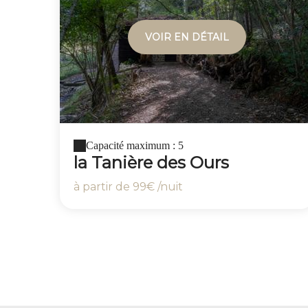
VOIR EN DÉTAIL
Capacité maximum : 5
la Tanière des Ours
à partir de
99€
/nuit