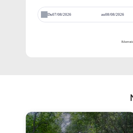
Du
au
Réservati