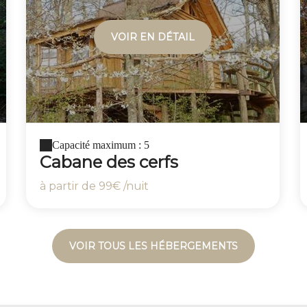
VOIR EN DÉTAIL
Capacité maximum : 5
Cabane des cerfs
à partir de
99€
/nuit
VOIR TOUS LES HÉBERGEMENTS