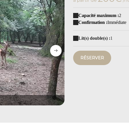
à partir de
/n
Capacité maximum :
2
Confirmation :
Immédiate
Lit(s) double(s) :
1
RÉSERVER
P1050968