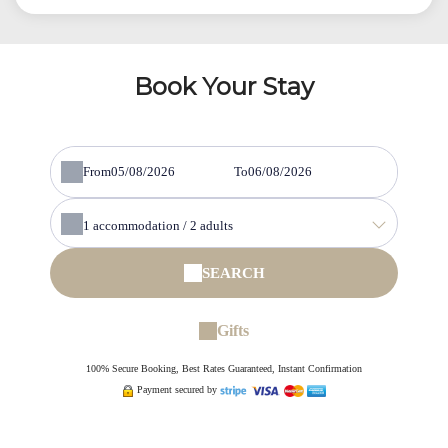
Book Your Stay
From
To
1
accommodation /
2
adults
SEARCH
Gifts
100% Secure Booking, Best Rates Guaranteed, Instant Confirmation
Payment secured by