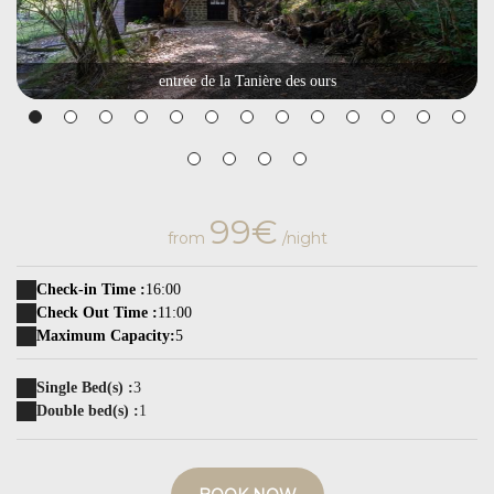
entrée de la Tanière des ours
99€
from
/night
Check-in Time :
16:00
Check Out Time :
11:00
Maximum Capacity:
5
Single Bed(s) :
3
Double bed(s) :
1