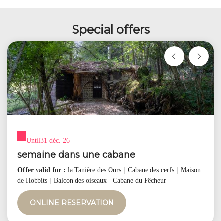
Special offers
Until
31 déc. 26
semaine dans une cabane
Offer valid for :
la Tanière des Ours
|
Cabane des cerfs
|
Maison
de Hobbits
|
Balcon des oiseaux
|
Cabane du Pêcheur
ONLINE RESERVATION